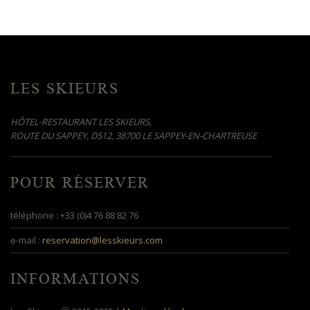
LES SKIEURS
HÔTEL-RESTAURANT LES SKIEURS,
ROUTE DU SAPPEY, D512, 38700 LE SAPPEY-EN-CHARTREUSE
POUR RÉSERVER
téléphone : +33 (0)4 76 88 82 76
e-mail :
reservation@lesskieurs.com
INFORMATIONS