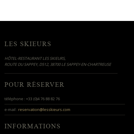
LES SKIEURS
HÔTEL-RESTAURANT LES SKIEURS,
ROUTE DU SAPPEY, D512, 38700 LE SAPPEY-EN-CHARTREUSE
POUR RÉSERVER
téléphone : +33 (0)4 76 88 82 76
e-mail :
reservation@lesskieurs.com
INFORMATIONS